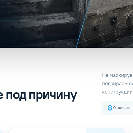
Не маскируе
подбираем с
 под причину
конструкции
Окончатель