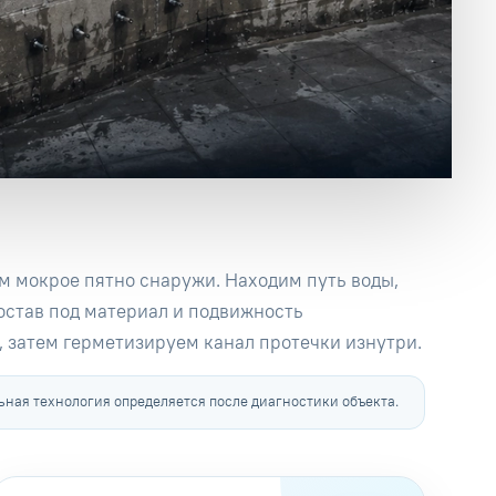
м мокрое пятно снаружи. Находим путь воды,
остав под материал и подвижность
, затем герметизируем канал протечки изнутри.
ная технология определяется после диагностики объекта.