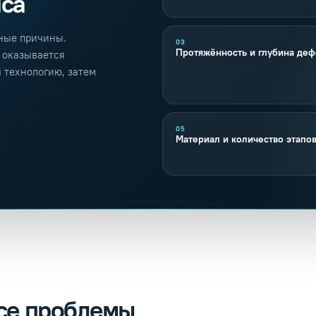
йса
зные причины.
03
Протяжённость и глубина деф
 оказывается
 технологию, затем
05
Материал и количество этапо
все проблемы