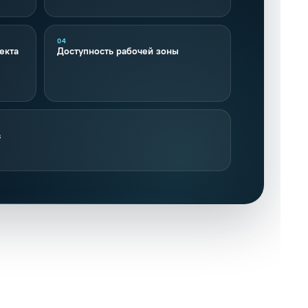
04
екта
Доступность рабочей зоны
в