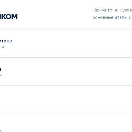
Нажмите на нужну
ыком
основные этапы 
етоне
чки
ы
й
й