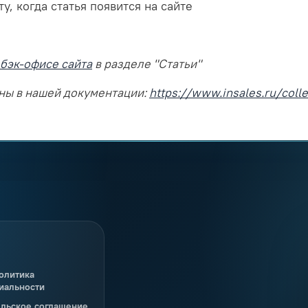
, когда статья появится на сайте
 бэк-офисе сайта
в разделе "Статьи"
пны в нашей документации:
https://www.insales.ru/coll
олитика
иальности
ельское соглашение