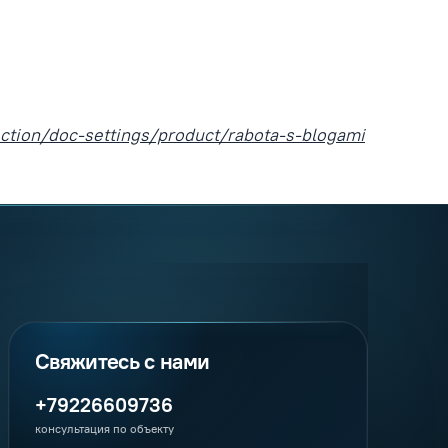
ection/doc-settings/product/rabota-s-blogami
+79226609736
консультация по объекту